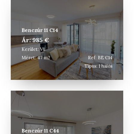
Benczúr 11 C14
Ár: 985 €
Kerület: VI.
Méret: 47 m2
Ref: BE C14
Típus: 1 hálós
Benczúr 11 C44