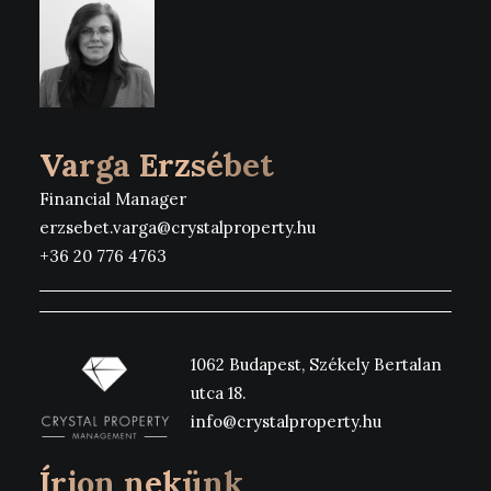
Varga Erzsébet
Financial Manager
erzsebet.varga@crystalproperty.hu
+36 20 776 4763
1062 Budapest, Székely Bertalan
utca 18.
info@crystalproperty.hu
Írjon nekünk