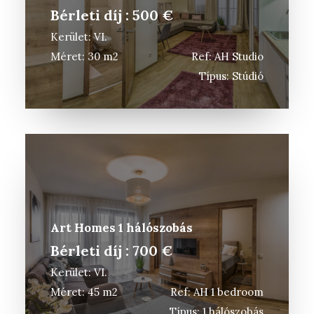
Bérleti díj : 500 €
3D VIRTUÁLIS SÉTÁK
Kerület: VI.
Méret: 30 m2
Ref: AH Studio
Típus: Stúdió
Art Homes 1 hálószobás
Bérleti díj : 700 €
Kerület: VI.
Méret: 45 m2
Ref: AH 1 bedroom
Típus: 1 hálószobás