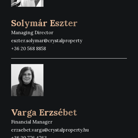
Solymár Eszter
Managing Director
eszter.solymar@crystalproperty
+36 20 568 8858
Varga Erzsébet
Financial Manager
erzsebet.varga@crystalproperty.hu
+36 20 776 4763